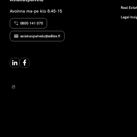
Real Estat
Avoinna ma-pe klo 8.45-15
Legal Insi
0800 141 070
asiakaspalvelu@edilex.fi
LinkedIn
Facebook