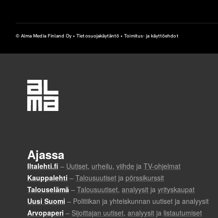
t
i
© Alma Media Finland Oy •
Tietosuojakäytäntö
•
Toimitus- ja käyttöehdot