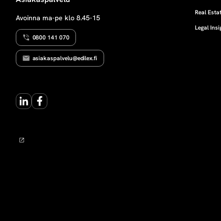
T
i
T
Real Estat
Avoinna ma-pe klo 8.45-15
I
Legal Insi
k
0800 141 070
o
asiakaspalvelu@edilex.fi
v
LinkedIn
Facebook
e
n
a
n
t