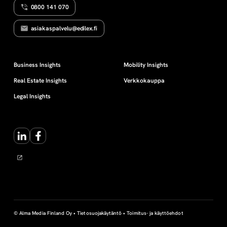
0800 141 070
u
asiakaspalvelu@edilex.fi
u
s
Business Insights
Mobility Insights
Real Estate Insights
Verkkokauppa
Legal Insights
LinkedIn
Facebook
© Alma Media Finland Oy •
Tietosuojakäytäntö
•
Toimitus- ja käyttöehdot