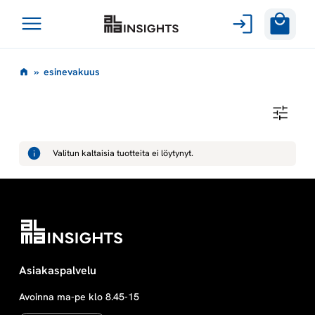
Avaa
Siirry
valikko
e
»
esinevakuus
sisältöön
s
E
S
i
I
N
Valitun kaltaisia tuotteita ei löytynyt.
E
n
V
A
K
e
U
U
S
v
a
Asiakaspalvelu
Avoinna ma-pe klo 8.45-15
k