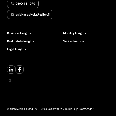
0800 141 070
o
asiakaspalvelu@edilex.fi
y
h
Business Insights
Mobility Insights
Real Estate Insights
Verkkokauppa
t
Legal Insights
y
LinkedIn
Facebook
m
ä
© Alma Media Finland Oy •
Tietosuojakäytäntö
•
Toimitus- ja käyttöehdot