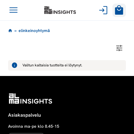
Avaa
Siirry
valikko
e
»
elinkeinoyhtymä
sisältöön
l
E
L
i
I
N
Valitun kaltaisia tuotteita ei löytynyt.
K
n
E
I
N
k
O
Y
H
e
T
Y
M
i
Asiakaspalvelu
Ä
Avoinna ma-pe klo 8.45-15
n