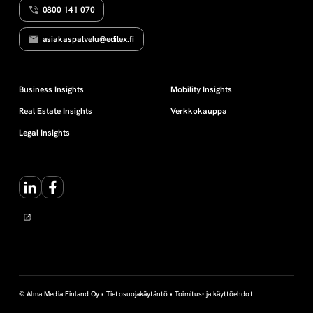
0800 141 070
n
asiakaspalvelu@edilex.fi
t
o
Business Insights
Mobility Insights
Real Estate Insights
Verkkokauppa
i
Legal Insights
m
LinkedIn
Facebook
i
v
a
l
© Alma Media Finland Oy •
Tietosuojakäytäntö
•
Toimitus- ja käyttöehdot