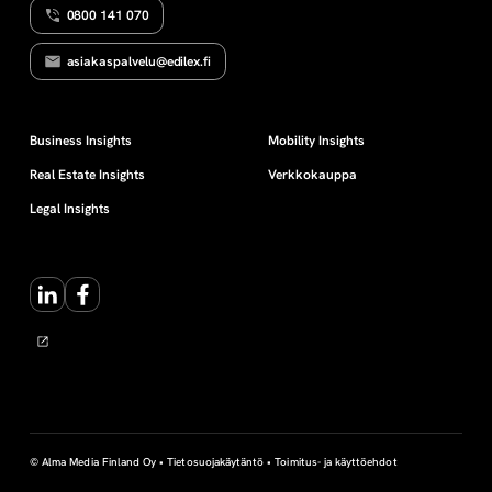
0800 141 070
n
asiakaspalvelu@edilex.fi
t
i
Business Insights
Mobility Insights
Real Estate Insights
Verkkokauppa
Legal Insights
LinkedIn
Facebook
© Alma Media Finland Oy •
Tietosuojakäytäntö
•
Toimitus- ja käyttöehdot