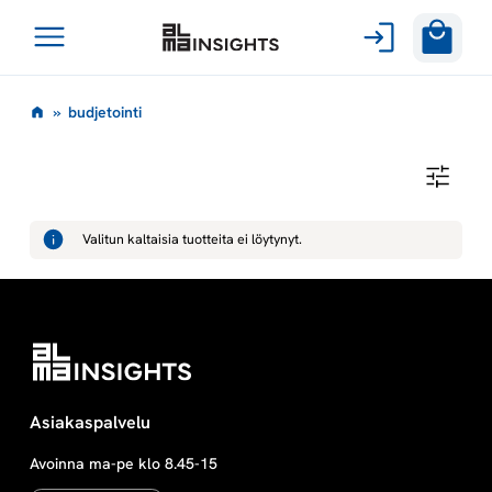
Avaa
Siirry
valikko
b
»
budjetointi
sisältöön
u
B
U
d
D
J
Valitun kaltaisia tuotteita ei löytynyt.
E
j
T
O
I
e
N
T
I
t
o
Asiakaspalvelu
Avoinna ma-pe klo 8.45-15
i