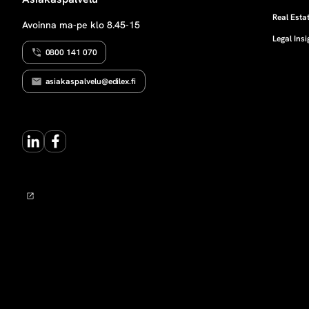
S
k
Real Estat
Avoinna ma-pe klo 8.45-15
Legal Insi
i
0800 141 070
r
asiakaspalvelu@edilex.fi
k
LinkedIn
Facebook
a
s
t
u
s