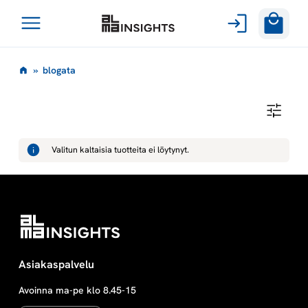
Avaa
Siirry
valikko
b
»
blogata
sisältöön
l
B
L
o
O
G
Valitun kaltaisia tuotteita ei löytynyt.
A
g
T
A
a
t
a
Asiakaspalvelu
Avoinna ma-pe klo 8.45-15