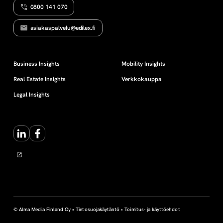
0800 141 070
asiakaspalvelu@edilex.fi
Business Insights
Mobility Insights
Real Estate Insights
Verkkokauppa
Legal Insights
LinkedIn
Facebook
© Alma Media Finland Oy •
Tietosuojakäytäntö
•
Toimitus- ja käyttöehdot