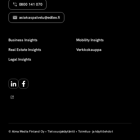
0800 141 070
l
asiakaspalvelu@edilex.fi
v
e
Business Insights
Mobility Insights
Real Estate Insights
Verkkokauppa
l
Legal Insights
u
LinkedIn
Facebook
© Alma Media Finland Oy •
Tietosuojakäytäntö
•
Toimitus- ja käyttöehdot