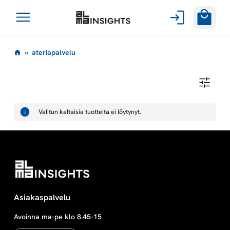
Avaa
Siirry
valikko
a
»
ateriapalvelu
sisältöön
t
A
T
e
E
R
Valitun kaltaisia tuotteita ei löytynyt.
I
r
A
P
A
i
L
V
E
a
L
U
p
Asiakaspalvelu
Avoinna ma-pe klo 8.45-15
a