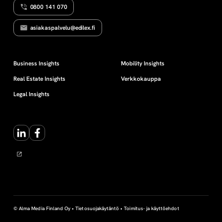
0800 141 070
a
asiakaspalvelu@edilex.fi
n
a
Business Insights
Mobility Insights
Real Estate Insights
Verkkokauppa
v
Legal Insights
a
LinkedIn
Facebook
t
© Alma Media Finland Oy •
Tietosuojakäytäntö
•
Toimitus- ja käyttöehdot