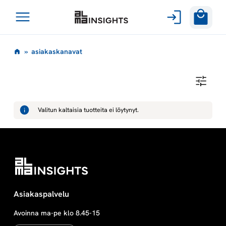
Avaa
Siirry
valikko
a
»
asiakaskanavat
sisältöön
s
A
S
i
I
A
Valitun kaltaisia tuotteita ei löytynyt.
K
a
A
S
K
k
A
N
A
a
V
A
T
s
Asiakaspalvelu
Avoinna ma-pe klo 8.45-15
k