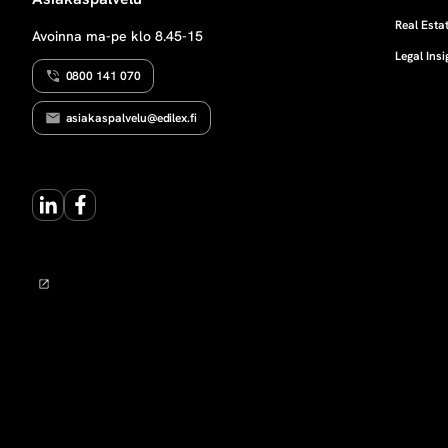
s
Real Estat
Avoinna ma-pe klo 8.45-15
Legal Insi
0800 141 070
asiakaspalvelu@edilex.fi
LinkedIn
Facebook