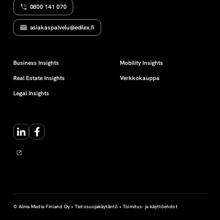
0800 141 070
e
asiakaspalvelu@edilex.fi
s
i
Business Insights
Mobility Insights
Real Estate Insights
Verkkokauppa
m
Legal Insights
i
LinkedIn
Facebook
e
s
© Alma Media Finland Oy •
Tietosuojakäytäntö
•
Toimitus- ja käyttöehdot