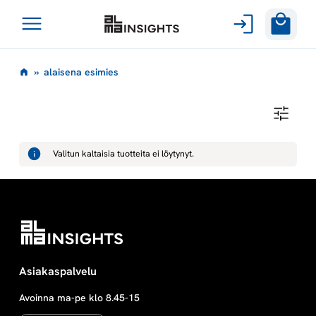
Avaa
Siirry
valikko
a
»
alaisena esimies
sisältöön
l
A
L
a
A
I
Valitun kaltaisia tuotteita ei löytynyt.
S
i
E
N
A
s
E
S
I
e
M
I
E
n
Asiakaspalvelu
S
Avoinna ma-pe klo 8.45-15
a