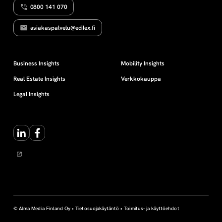
0800 141 070
a
asiakaspalvelu@edilex.fi
a
n
Business Insights
Mobility Insights
Real Estate Insights
Verkkokauppa
v
Legal Insights
e
LinkedIn
Facebook
r
o
r
a
© Alma Media Finland Oy •
Tietosuojakäytäntö
•
Toimitus- ja käyttöehdot