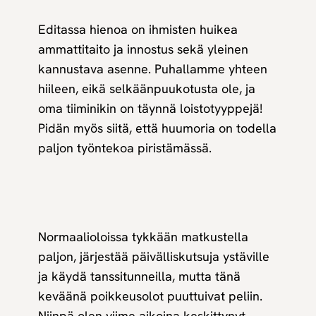
Editassa hienoa on ihmisten huikea
ammattitaito ja innostus sekä yleinen
kannustava asenne. Puhallamme yhteen
hiileen, eikä selkäänpuukotusta ole, ja
oma tiiminikin on täynnä loistotyyppejä!
Pidän myös siitä, että huumoria on todella
paljon työntekoa piristämässä.
Normaalioloissa tykkään matkustella
paljon, järjestää päivälliskutsuja ystäville
ja käydä tanssitunneilla, mutta tänä
keväänä poikkeusolot puuttuivat peliin.
Niinpä olen viime aikoina keskittynyt