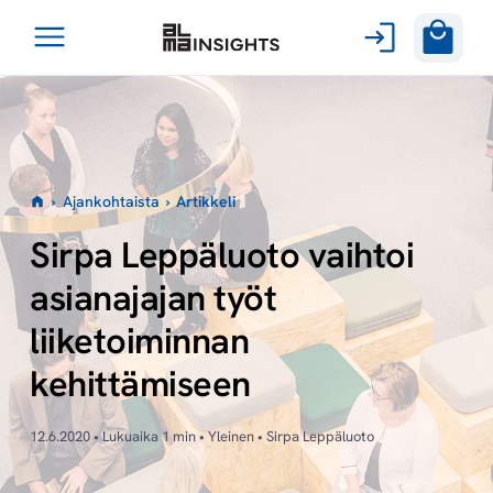
Avaa
Siirry
valikko
sisältöön
›
Ajankohtaista
›
Artikkeli
Sirpa Leppäluoto vaihtoi
asianajajan työt
liiketoiminnan
kehittämiseen
12.6.2020 • Lukuaika 1 min • Yleinen • Sirpa Leppäluoto