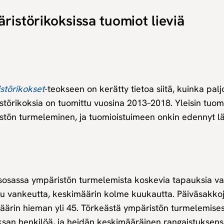
ristörikoksissa tuomiot lieviä
störikokset
-teokseen on kerätty tietoa siitä, kuinka palj
törikoksia on tuomittu vuosina 2013–2018. Yleisin tuomi
stön turmeleminen, ja tuomioistuimeen onkin edennyt l
sosassa ympäristön turmelemista koskevia tapauksia vas
tu vankeutta, keskimäärin kolme kuukautta. Päiväsakkoja
äärin hieman yli 45. Törkeästä ympäristön turmelemisest
san henkilöä, ja heidän keskimääräinen rangaistuksensa