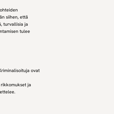
kohteiden
än siihen, että
 turvallisia ja
entamisen tulee
riminalisoituja ovat
t rikkomukset ja
ettelee.