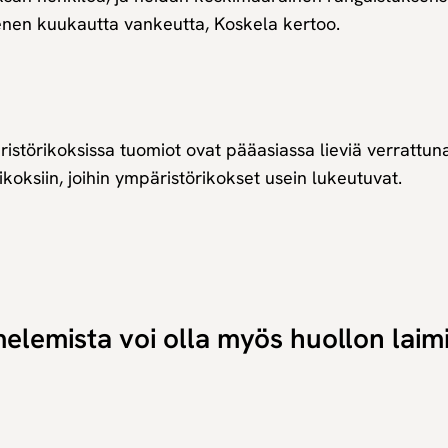
en kuukautta vankeutta, Koskela kertoo.
istörikoksissa tuomiot ovat pääasiassa lieviä verrattun
ikoksiin, joihin ympäristörikokset usein lukeutuvat.
elemista voi olla myös huollon laim