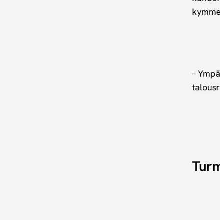
kymmen
– Ympär
talousr
Turm