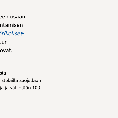
een osaan:
entamisen
örikokset
-
tuun
ovat.
sta
tolailla suojellaan
oja ja vähintään 100