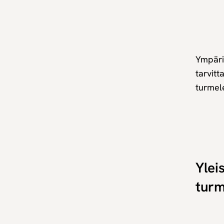
Ympäri
tarvitt
turmel
Ylei
tur