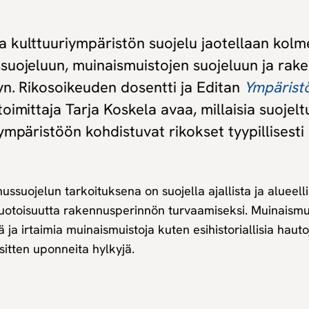
 kulttuuriympäristön suojelu jaotellaan kolm
suojeluun, muinaismuistojen suojeluun ja rak
yn. Rikosoikeuden dosentti ja Editan
Ympärist
oimittaja Tarja Koskela avaa, millaisia suojel
ympäristöön kohdistuvat rikokset tyypillisesti 
ssuojelun tarkoituksena on suojella ajallista ja alueelli
otoisuutta rakennusperinnön turvaamiseksi. Muinaismuis
tä ja irtaimia muinaismuistoja kuten esihistoriallisia haut
sitten uponneita hylkyjä.