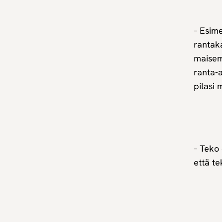
– Esime
rantaka
maisema
ranta-a
pilasi
– Teko 
että te