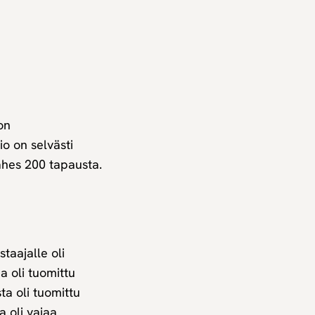
on
o on selvästi
ähes 200 tapausta.
taajalle oli
 oli tuomittu
a oli tuomittu
 oli vajaa