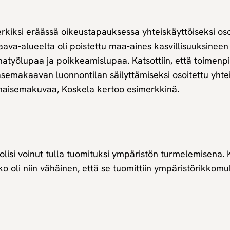
rkiksi eräässä oikeustapauksessa yhteiskäyttöiseksi oso
ava-alueelta oli poistettu maa-aines kasvillisuuksineen
työlupaa ja poikkeamislupaa. Katsottiin, että toimenpit
semakaavan luonnontilan säilyttämiseksi osoitettu yhtei
 maisemakuvaa, Koskela kertoo esimerkkinä.
olisi voinut tulla tuomituksi ympäristön turmelemisena. K
ko oli niin vähäinen, että se tuomittiin ympäristörikkom