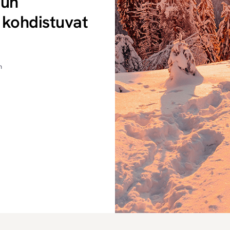
uun
 kohdistuvat
n