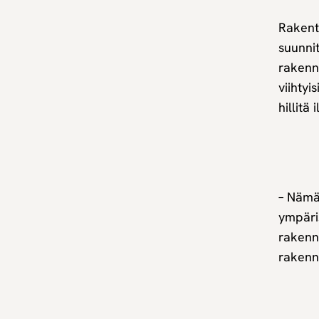
Rakent
suunnit
rakennu
viihtyi
hillitä
– Nämä 
ympäri
rakennu
rakenn