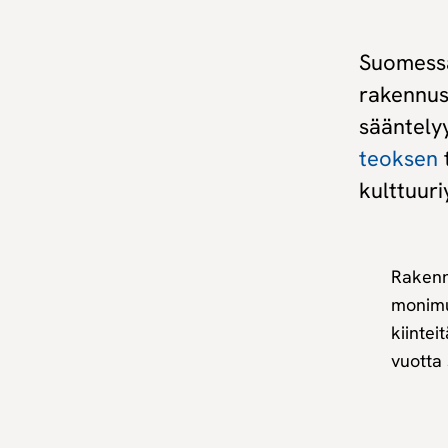
Suomessa
rakennus
sääntely
teoksen
t
kulttuuri
Rakennu
monimu
kiintei
vuotta 