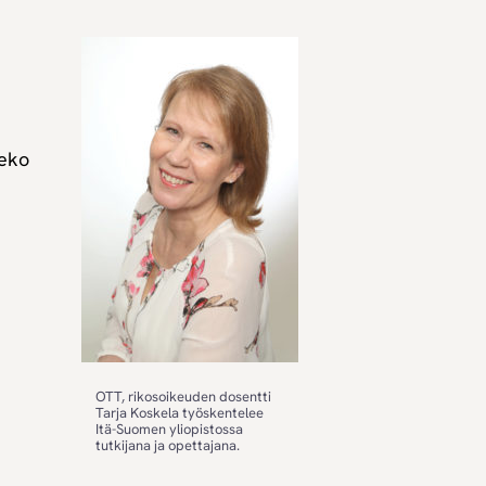
n
teko
OTT, rikosoikeuden dosentti
Tarja Koskela työskentelee
Itä-Suomen yliopistossa
tutkijana ja opettajana.