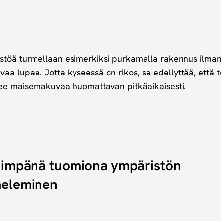
stöä turmellaan esimerkiksi purkamalla rakennus ilma
avaa lupaa. Jotta kyseessä on rikos, se edellyttää, että 
ee maisemakuvaa huomattavan pitkäaikaisesti.
simpänä tuomiona ympäristön
meleminen