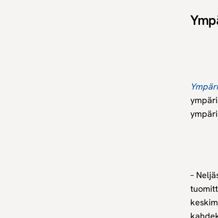
Ympä
Ympäri
ympäris
ympäri
– Neljä
tuomit
keskim
kahdek