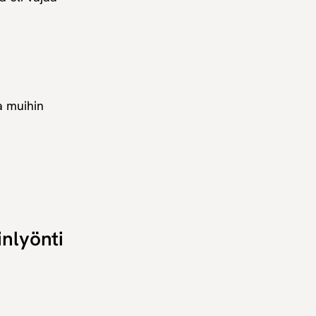
a muihin
inlyönti