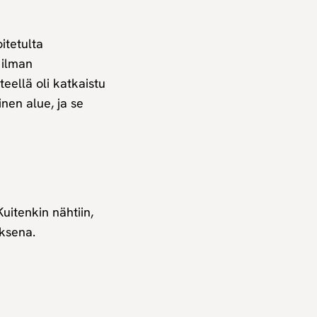
itetulta
 ilman
eellä oli katkaistu
nen alue, ja se
uitenkin nähtiin,
uksena.