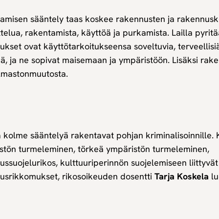
amisen sääntely taas koskee rakennusten ja rakennus
telua, rakentamista, käyttöä ja purkamista. Lailla pyritä
kset ovat käyttötarkoitukseensa soveltuvia, terveellisiä,
siä, ja ne sopivat maisemaan ja ympäristöön. Lisäksi rak
 ilmastonmuutosta.
kolme sääntelyä rakentavat pohjan kriminalisoinnille. K
stön turmeleminen, törkeä ympäristön turmeleminen,
ssuojelurikos, kulttuuriperinnön suojelemiseen liittyvä
usrikkomukset, rikosoikeuden dosentti
Tarja Koskela
lu