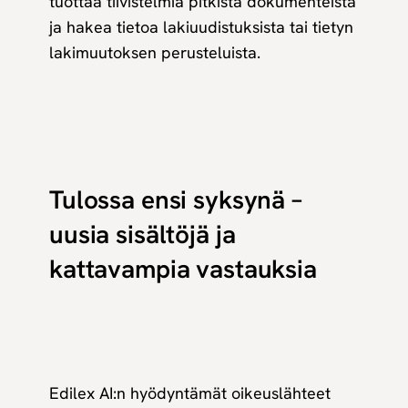
tuottaa tiivistelmiä pitkistä dokumenteista
ja hakea tietoa lakiuudistuksista tai tietyn
lakimuutoksen perusteluista.
Tulossa ensi syksynä –
uusia sisältöjä ja
kattavampia vastauksia
Edilex AI:n hyödyntämät oikeuslähteet