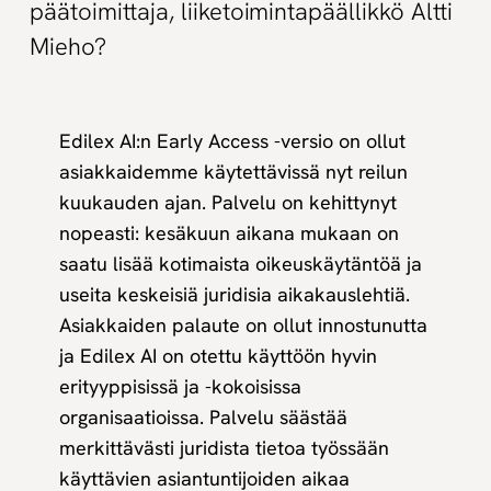
päätoimittaja, liiketoimintapäällikkö Altti
Mieho?
Edilex AI:n Early Access -versio on ollut
asiakkaidemme käytettävissä nyt reilun
kuukauden ajan. Palvelu on kehittynyt
nopeasti: kesäkuun aikana mukaan on
saatu lisää kotimaista oikeuskäytäntöä ja
useita keskeisiä juridisia aikakauslehtiä.
Asiakkaiden palaute on ollut innostunutta
ja Edilex AI on otettu käyttöön hyvin
erityyppisissä ja -kokoisissa
organisaatioissa. Palvelu säästää
merkittävästi juridista tietoa työssään
käyttävien asiantuntijoiden aikaa