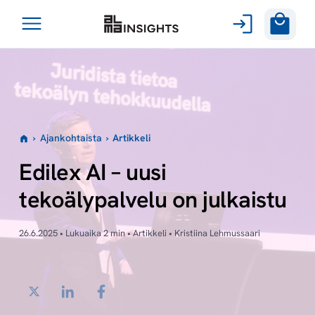
Avaa
Siirry
valikko
sisältöön
›
Ajankohtaista
›
Artikkeli
Edilex AI – uusi
tekoälypalvelu on julkaistu
26.6.2025 • Lukuaika 2 min • Artikkeli • Kristiina Lehmussaari
Twitter
LinkedIn
Facebook