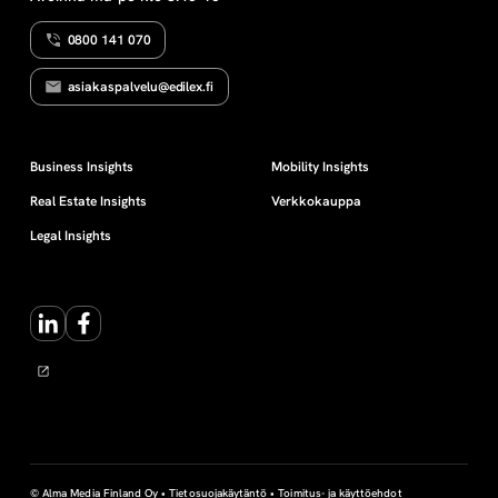
0800 141 070
asiakaspalvelu@edilex.fi
Business Insights
Mobility Insights
Real Estate Insights
Verkkokauppa
Legal Insights
LinkedIn
Facebook
© Alma Media Finland Oy •
Tietosuojakäytäntö
•
Toimitus- ja käyttöehdot