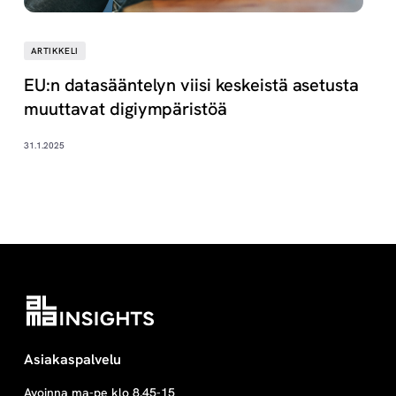
ARTIKKELI
EU:n datasääntelyn viisi keskeistä asetusta
muuttavat digiympäristöä
31.1.2025
Asiakaspalvelu
Avoinna ma-pe klo 8.45-15