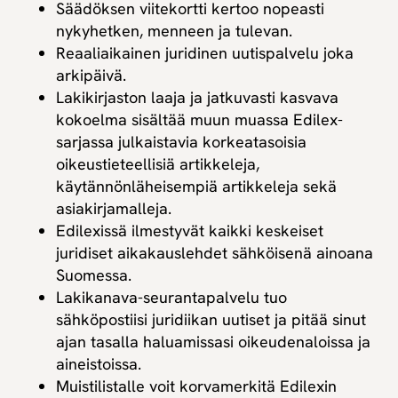
Säädöksen viitekortti kertoo nopeasti
nykyhetken, menneen ja tulevan.
Reaaliaikainen juridinen uutispalvelu joka
arkipäivä.
Lakikirjaston laaja ja jatkuvasti kasvava
kokoelma sisältää muun muassa Edilex-
sarjassa julkaistavia korkeatasoisia
oikeustieteellisiä artikkeleja,
käytännönläheisempiä artikkeleja sekä
asiakirjamalleja.
Edilexissä ilmestyvät kaikki keskeiset
juridiset aikakauslehdet sähköisenä ainoana
Suomessa.
Lakikanava-seurantapalvelu tuo
sähköpostiisi juridiikan uutiset ja pitää sinut
ajan tasalla haluamissasi oikeudenaloissa ja
aineistoissa.
Muistilistalle voit korvamerkitä Edilexin