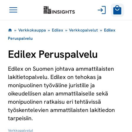
Avaa
Siirry
valikko
»
Verkkokauppa
»
Edilex
»
Verkkopalvelut
»
Edilex
sisältöön
Peruspalvelu
Edilex Peruspalvelu
Edilex on Suomen johtava ammattilaisten
lakitietopalvelu. Edilex on tehokas ja
monipuolinen työväline juristille ja
oikeudellisen alan ammattilaiselle sekä
monipuolinen ratkaisu eri tehtävissä
työskentelevien ammattilaisten lakitiedon
tarpeisiin.
Verkkopalvelut