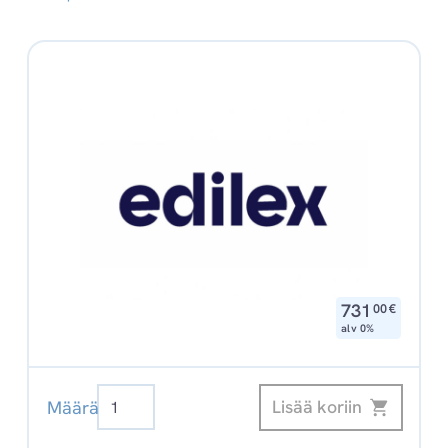
,
731
00
€
alv 0%
Edilex
Lisää koriin
Määrä
Peruspalvelu
määrä