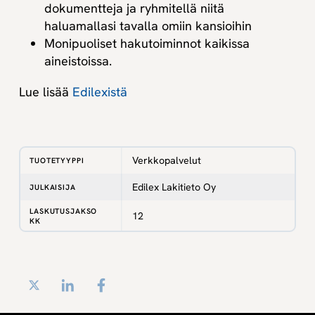
dokumentteja ja ryhmitellä niitä
haluamallasi tavalla omiin kansioihin
Monipuoliset hakutoiminnot kaikissa
aineistoissa.
Lue lisää
Edilexistä
Verkkopalvelut
TUOTETYYPPI
Edilex Lakitieto Oy
JULKAISIJA
LASKUTUSJAKSO
12
KK
Twitter
LinkedIn
Facebook