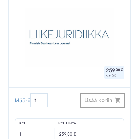
,
259
00
€
alv 0%
Edilex
Lisää koriin
Määrä
Liikejuridiikka
määrä
KPL
KPL HINTA
1
259,00 €