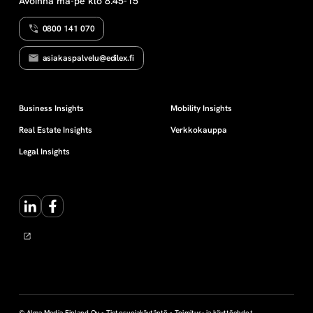
Avoinna ma-pe klo 8.45-15
0800 141 070
asiakaspalvelu@edilex.fi
Business Insights
Mobility Insights
Real Estate Insights
Verkkokauppa
Legal Insights
LinkedIn
Facebook
© Alma Media Finland Oy •
Tietosuojakäytäntö
•
Toimitus- ja käyttöehdot