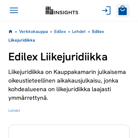
Avaa
Siirry
valikko
»
Verkkokauppa
»
Edilex
»
Lehdet
»
Edilex
sisältöön
Liikejuridiikka
Edilex Liikejuridiikka
Liikejuridiikka on Kauppakamarin julkaisema
oikeustieteellinen aikakausjulkaisu, jonka
kohdealueena on liikejuridiikka laajasti
ymmärrettynä.
Lehdet