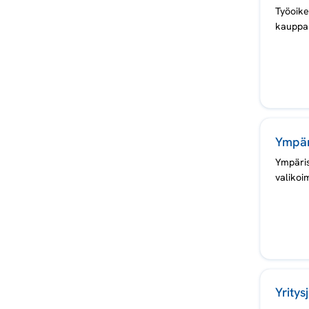
Työoike
kauppak
Ympär
Ympäris
valikoi
Yritys