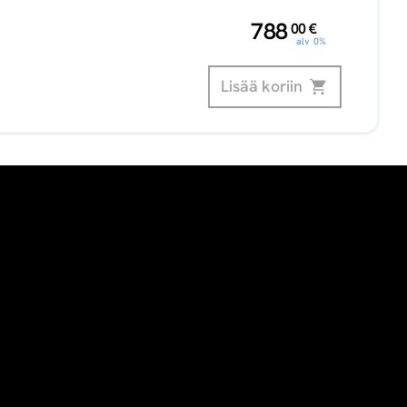
,
788
00
€
alv 0%
Lisää koriin