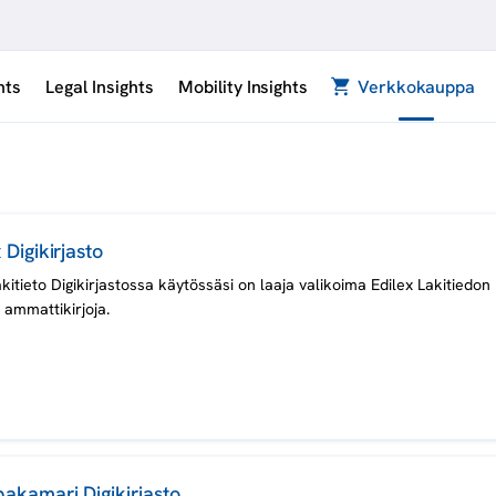
hts
Legal Insights
Mobility Insights
Verkkokauppa
 Digikirjasto
akitieto Digikirjastossa käytössäsi on laaja valikoima Edilex Lakitiedon
a ammattikirjoja.
akamari Digikirjasto