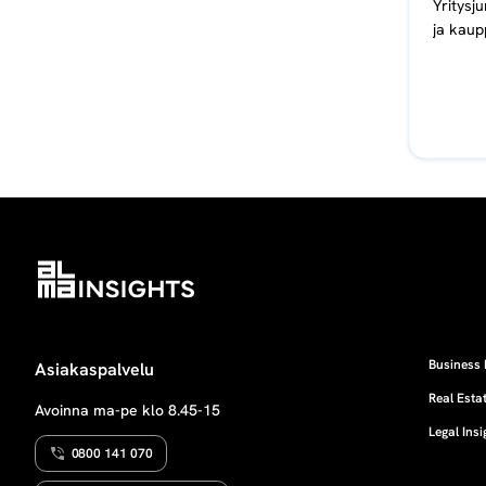
Yritysj
ja kaup
Business 
Asiakaspalvelu
Real Estat
Avoinna ma-pe klo 8.45-15
Legal Insi
0800 141 070