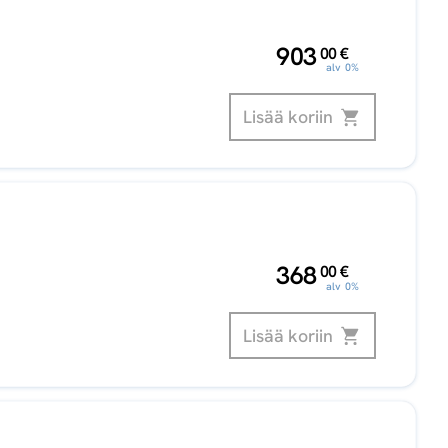
,
903
00
€
alv 0%
Lisää koriin
,
368
00
€
alv 0%
Lisää koriin