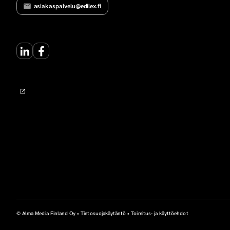
asiakaspalvelu@edilex.fi
LinkedIn
Facebook
© Alma Media Finland Oy •
Tietosuojakäytäntö
•
Toimitus- ja käyttöehdot