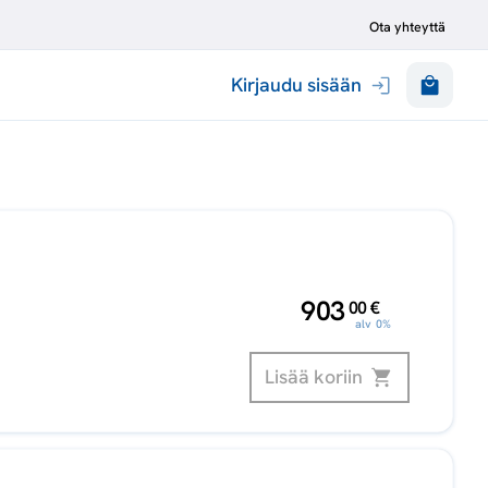
Ota yhteyttä
Kirjaudu sisään
,
903
00
€
alv 0%
Lisää koriin