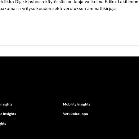
uridiikka Digikirjastossa käytössäsi on laaja valikoima Edilex Lakitiedon
pakamarin yritysoikeuden sekä verotuksen ammattikirjoja
Insights
Mobility Insights
e Insights
Verkkokauppa
ghts