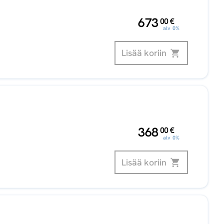
,
673
00
€
alv 0%
Lisää koriin
,
368
00
€
alv 0%
Lisää koriin