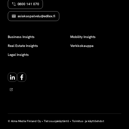
0800 141 070
asiakaspalvelu@edilex.fi
Business Insights
Mobility Insights
Real Estate Insights
Verkkokauppa
Legal Insights
LinkedIn
Facebook
© Alma Media Finland Oy •
Tietosuojakäytäntö
•
Toimitus- ja käyttöehdot