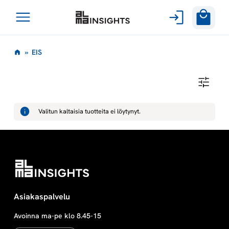
Avaa
Siirry
valikko
E
»
EIS
sisältöön
I
E
I
S
S
Valitun kaltaisia tuotteita ei löytynyt.
Asiakaspalvelu
Avoinna ma-pe klo 8.45-15