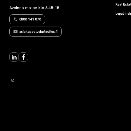
Real Estat
Avoinna ma-pe klo 8.45-15
Legal Insi
0800 141 070
asiakaspalvelu@edilex.fi
LinkedIn
Facebook