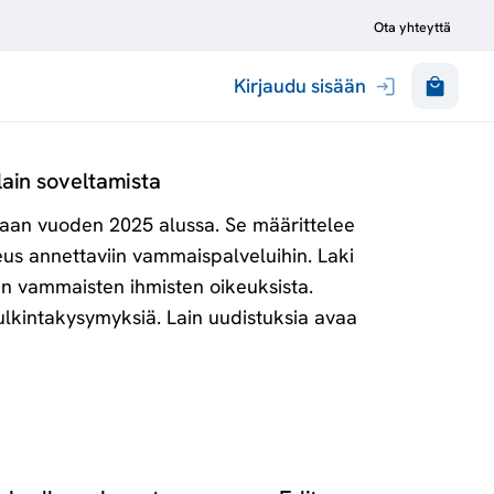
Ota yhteyttä
Kirjaudu sisään
ain soveltamista
aan vuoden 2025 alussa. Se määrittelee
us annettaviin vammaispalveluihin. Laki
n vammaisten ihmisten oikeuksista.
tulkintakysymyksiä. Lain uudistuksia avaa