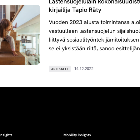
Lastensuojelulain kokonaisuudist
kirjailija Tapio Räty
Vuoden 2023 alusta toimintansa aloi
vastuulleen lastensuojelun sijaishuol
liittyvä sosiaalityöntekijämitoituk
se ei yksistään riitä, sanoo esittelijä
14.12.2022
ARTIKKELI
Insights
Mobility Insights