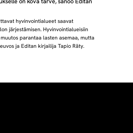
ukselle on kova tarve, sanoo Editan
ttavat hyvinvointialueet saavat
lon järjestämisen. Hyvinvointialueisiin
sen muutos parantaa lasten asemaa, mutta
neuvos ja Editan kirjailija Tapio Räty.