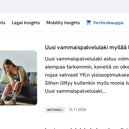
hts
Legal Insights
Mobility Insights
Verkkokauppa
Uusi vammaispalvelulaki myllää l
Uusi vammaispalvelulaki astuu voim
aiempaa tarkemmin, kenellä on oike
nojaa vahvasti YK:n yleissopimuksee
Siihen liittyy kuitenkin myös monia 
Uusi vammaispalvelulaki…
13.11.2024
ARTIKKELI