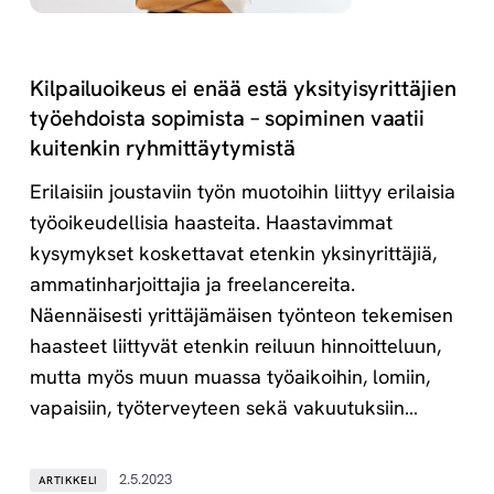
Kilpailuoikeus ei enää estä yksityisyrittäjien
työehdoista sopimista – sopiminen vaatii
kuitenkin ryhmittäytymistä
Erilaisiin joustaviin työn muotoihin liittyy erilaisia
työoikeudellisia haasteita. Haastavimmat
kysymykset koskettavat etenkin yksinyrittäjiä,
ammatinharjoittajia ja freelancereita.
Näennäisesti yrittäjämäisen työnteon tekemisen
haasteet liittyvät etenkin reiluun hinnoitteluun,
mutta myös muun muassa työaikoihin, lomiin,
vapaisiin, työterveyteen sekä vakuutuksiin…
2.5.2023
ARTIKKELI