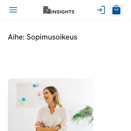
Avaa
Siirry
valikko
sisältöön
Aihe:
Sopimusoikeus