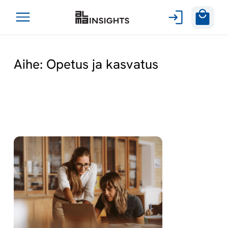
Avaa
Siirry
valikko
sisältöön
Aihe:
Opetus ja kasvatus